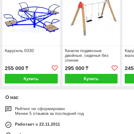
Карусель 0330
Качели подвесные
Кару
двойные, сиденья без
мал
спинки
255 000
295 000
245
₸
₸
Купить
Купить
О нас
Рейтинг не сформирован
Менее 5 отзывов за последний год
Работает с 22.11.2011