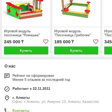
Игровой модуль
Игровой модуль
Игро
песочница "Ромашка"
"Песочница Грибочек"
"Пес
245 000
185 000
345
₸
₸
Купить
Купить
О нас
Рейтинг не сформирован
Менее 5 отзывов за последний год
Работает с 22.11.2011
г. Алматы
Офис: г. Алматы, ул. Акжунис 13, Алматы, Казахстан
Контакты