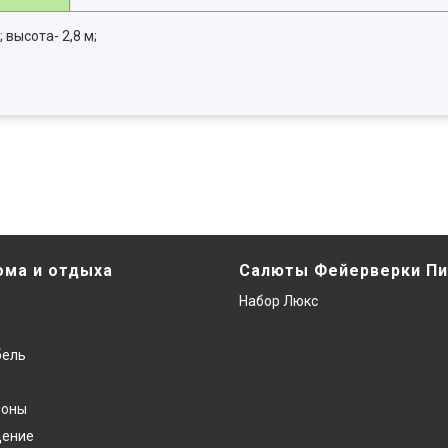
 высота- 2,8 м;
ома и отдыха
Салюты Фейерверки Пи
Набор Люкс
бель
фоны
дение