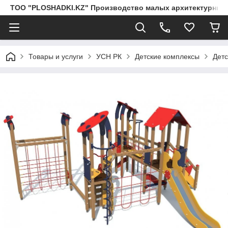
ТОО "PLOSHADKI.KZ" Производство малых архитектурных
Товары и услуги
УСН РК
Детские комплексы
Детс