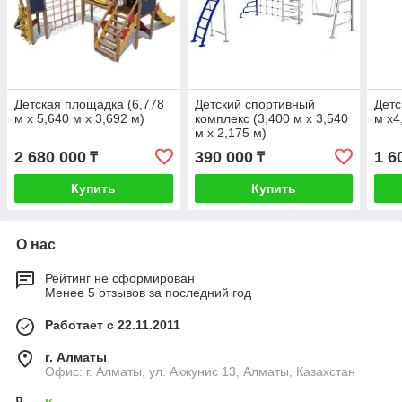
Детская площадка (6,778
Детский спортивный
Детс
м х 5,640 м х 3,692 м)
комплекс (3,400 м х 3,540
м х4
м х 2,175 м)
2 680 000
390 000
1 6
₸
₸
Купить
Купить
О нас
Рейтинг не сформирован
Менее 5 отзывов за последний год
Работает с 22.11.2011
г. Алматы
Офис: г. Алматы, ул. Акжунис 13, Алматы, Казахстан