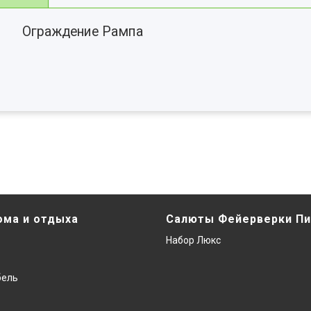
Ограждение Рампа
ома и отдыха
Салюты Фейерверки Пи
Набор Люкс
бель