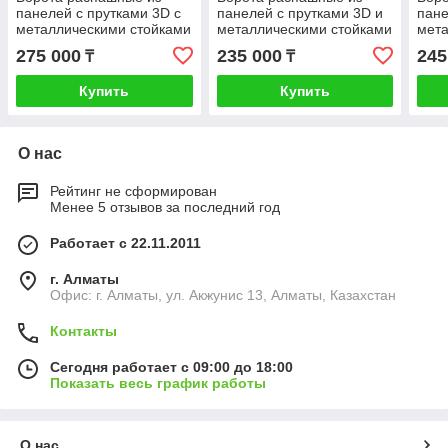
панелей с прутками 3D с
панелей с прутками 3D и
пане
металлическими стойками
металлическими стойками
мета
6*2.5 м
3*1.8 м
3*2.
275 000
235 000
245
₸
₸
Купить
Купить
О нас
Рейтинг не сформирован
Менее 5 отзывов за последний год
Работает с 22.11.2011
г. Алматы
Офис: г. Алматы, ул. Акжунис 13, Алматы, Казахстан
Контакты
Сегодня работает с 09:00 до 18:00
Показать весь график работы
О нас