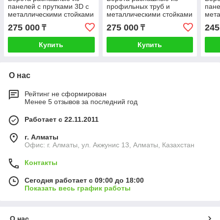
панелей с прутками 3D с
профильных труб и
пане
металлическими стойками
металлическими стойками
мета
6*2.5 м
6*2 м
3*2.
275 000
275 000
245
₸
₸
Купить
Купить
О нас
Рейтинг не сформирован
Менее 5 отзывов за последний год
Работает с 22.11.2011
г. Алматы
Офис: г. Алматы, ул. Акжунис 13, Алматы, Казахстан
Контакты
Сегодня работает с 09:00 до 18:00
Показать весь график работы
О нас