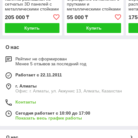
сетчатых 3D панелей с
прутками и
рас
металлическими стойками
металлическими стойками
мета
1*1.8 м
тип 3D 2.5*0.83 м
мета
205 000
55 000
175
₸
₸
4.5*
Купить
Купить
О нас
Рейтинг не сформирован
Менее 5 отзывов за последний год
Работает с 22.11.2011
г. Алматы
Офис: г. Алматы, ул. Акжунис 13, Алматы, Казахстан
Контакты
Сегодня работает с 10:00 до 17:00
Показать весь график работы
О нас