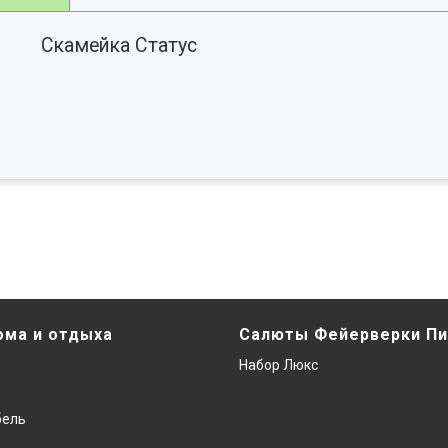
Скамейка Статус
ома и отдыха
Салюты Фейерверки Пи
Набор Люкс
бель