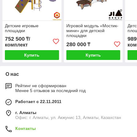
Детские игровые
Игровой модуль «Мостик-
Детс
площадки
мини» для детской
пло
площадки
752 500
989
₸/
280 000
₸
комплект
ком
Купить
Купить
О нас
Рейтинг не сформирован
Менее 5 отзывов за последний год
Работает с 22.11.2011
г. Алматы
Офис: г. Алматы, ул. Акжунис 13, Алматы, Казахстан
Контакты