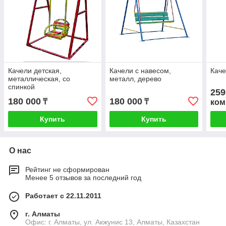
Качели детская,
Качели с навесом,
Каче
металлическая, со
металл, дерево
спинкой
259
180 000
180 000
₸
₸
ком
Купить
Купить
О нас
Рейтинг не сформирован
Менее 5 отзывов за последний год
Работает с 22.11.2011
г. Алматы
Офис: г. Алматы, ул. Акжунис 13, Алматы, Казахстан