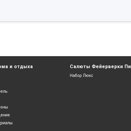
ома и отдыха
Салюты Фейерверки Пи
Набор Люкс
бель
фоны
дение
ериалы