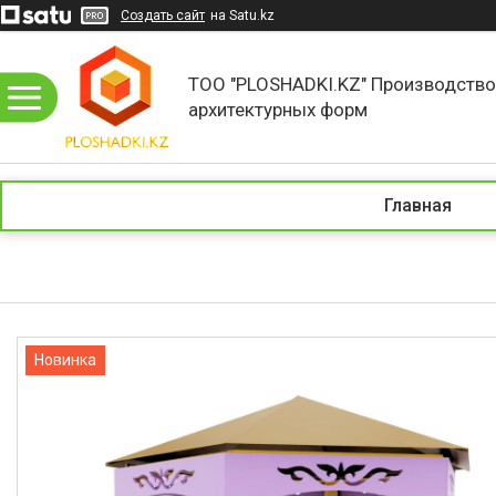
Создать сайт
на Satu.kz
ТОО "PLOSHADKI.KZ" Производств
архитектурных форм
Главная
Новинка