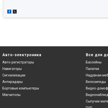
Авто-электроника
Все для д
Авто-регистраторы
Бассейны
Навигаторы
Палатки
Сигнализации
Надувная ме
Антирадары
Велосипеды
Бортовые компьютеры
Видео-домо
Магнитолы
Видеонаблю
Сыпучие мат
DVD