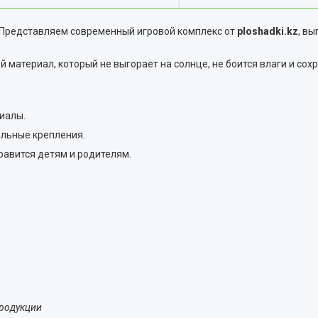
Представляем современный игровой комплекс от
ploshadki.kz
, в
й материал, который не выгорает на солнце, не боится влаги и со
риалы.
альные крепления.
равится детям и родителям.
родукции