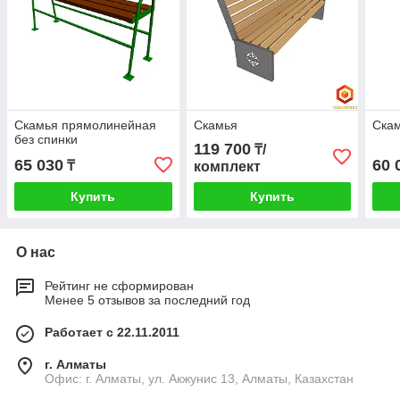
Скамья прямолинейная
Скамья
Скам
без спинки
119 700
₸/
65 030
60 
₸
комплект
Купить
Купить
О нас
Рейтинг не сформирован
Менее 5 отзывов за последний год
Работает с 22.11.2011
г. Алматы
Офис: г. Алматы, ул. Акжунис 13, Алматы, Казахстан