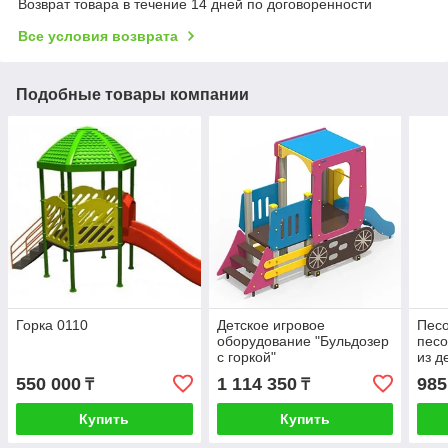
Возврат товара в течение 14 дней по договоренности
Все условия возврата
Подобные товары компании
Горка 0110
Детское игровое
Песо
оборудование "Бульдозер
песо
с горкой"
из д
башн
550 000
1 114 350
985
₸
₸
лест
Купить
Купить