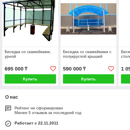
Беседка со скамейками,
Беседка со скамейками с
Бесе
урной
полукруглой крышей
стол
695 000
590 000
1 0
₸
₸
Купить
Купить
О нас
Рейтинг не сформирован
Менее 5 отзывов за последний год
Работает с 22.11.2011