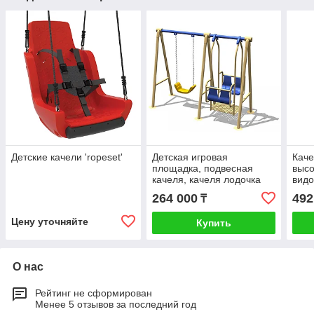
Детские качели 'ropeset'
Детская игровая
Каче
площадка, подвесная
высо
качеля, качеля лодочка
видо
лодо
264 000
492
₸
и.т.д
Цену уточняйте
Купить
О нас
Рейтинг не сформирован
Менее 5 отзывов за последний год