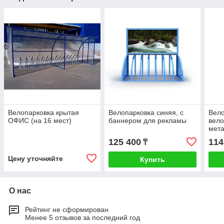
Велопарковка крытая
Велопарковка синяя, с
Вело
ОФИС (на 16 мест)
баннером для рекламы
вело
мет
125 400
114
₸
Цену уточняйте
Купить
О нас
Рейтинг не сформирован
Менее 5 отзывов за последний год