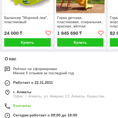
Балансир "Морской лев",
Горка детская,
Горк
пластиковый
пластиковая, спиральная,
моро
красная, жёлтая
плас
24 000
1 845 690
82 
₸
₸
Купить
Купить
О нас
Рейтинг не сформирован
Менее 5 отзывов за последний год
Работает с 22.11.2011
г. Алматы
Офис: г. Алматы, ул. Акжунис 13, Алматы, Казахстан
Контакты
Сегодня работает с 09:00 до 18:00