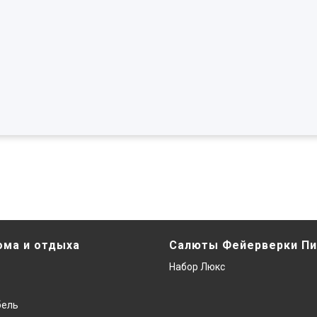
ома и отдыха
Салюты Фейерверки Пи
Набор Люкс
бель