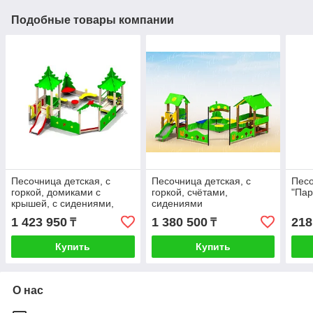
Подобные товары компании
Песочница детская, с
Песочница детская, с
Пес
горкой, домиками с
горкой, счётами,
"Пар
крышей, с сидениями,
сидениями
счётами
1 423 950
1 380 500
218
₸
₸
Купить
Купить
О нас