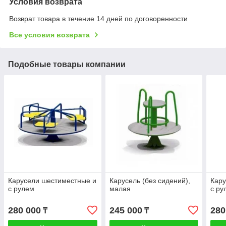
Условия возврата
Возврат товара в течение 14 дней по договоренности
Все условия возврата
Подобные товары компании
Карусели шестиместные и
Карусель (без сидений),
Кару
с рулем
малая
с ру
280 000
245 000
280
₸
₸