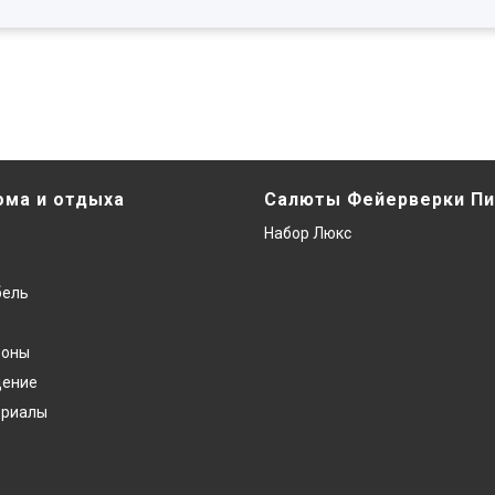
ома и отдыха
Салюты Фейерверки Пи
Набор Люкс
бель
фоны
дение
ериалы