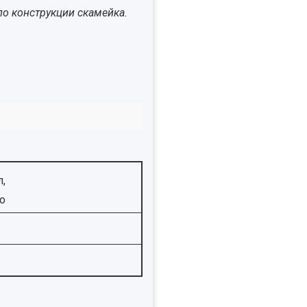
 по конструкции скамейка.
л,
о