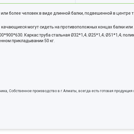
 или более человек в виде длинной
балки, подвешенной в центре т
 качающиеся могут сидеть на противоположных концах балки или ж
*900*630. Каркас:труба стальная Ø32*1,4; Ø25*1,4; Ø51*1,4; поли
енном прикладывании 50 кг.
ика, Собственное производство в г.Алматы, всегда есть готовая продукция 