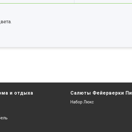
вета.
ома и отдыха
Салюты Фейерверки Пи
Набор Люкс
бель