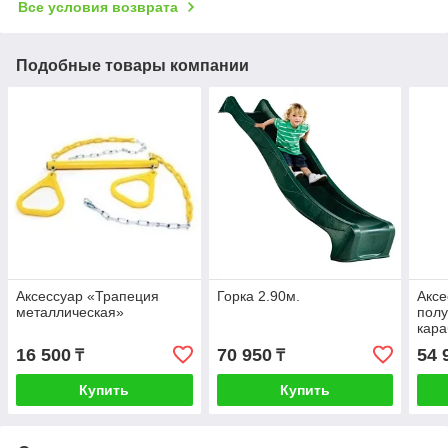
Все условия возврата
Подобные товары компании
Аксессуар «Трапеция
Горка 2.90м.
Аксе
металлическая»
полу
кар
16 500
70 950
54 
₸
₸
Купить
Купить