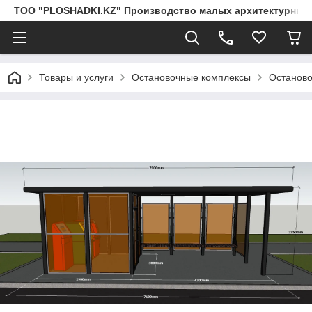
ТОО "PLOSHADKI.KZ" Производство малых архитектурных
Товары и услуги
Остановочные комплексы
Останово