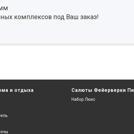
 мм
ных комплексов под Ваш заказ!
ома и отдыха
Салюты Фейерверки Пи
Набор Люкс
бель
фоны