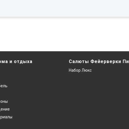
ома и отдыха
Салюты Фейерверки Пи
Набор Люкс
бель
фоны
дение
ериалы