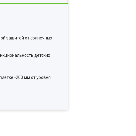
ной защитой от солнечных
ункциональность детских
тметке -200 мм от уровня