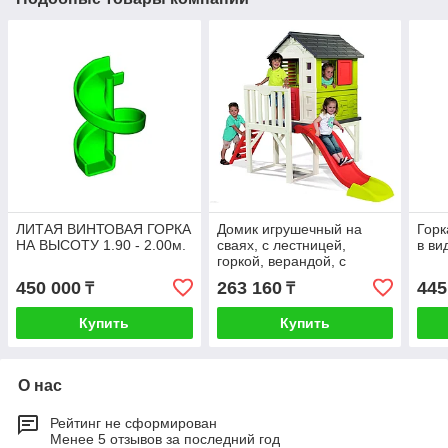
ЛИТАЯ ВИНТОВАЯ ГОРКА
Домик игрушечный на
Горк
НА ВЫСОТУ 1.90 - 2.00м.
сваях, с лестницей,
в ви
горкой, верандой, с
дверью, ставнями на
450 000
263 160
445
₸
₸
окнах
Купить
Купить
О нас
Рейтинг не сформирован
Менее 5 отзывов за последний год