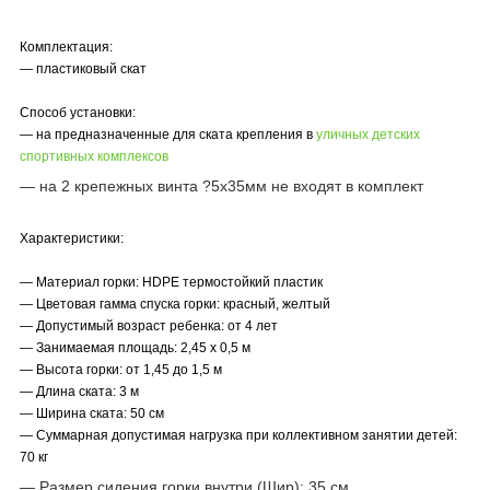
Комплектация:
— пластиковый скат
Способ установки:
— на предназначенные для ската крепления в
уличных детских
спортивных комплексов
— на 2 крепежных винта ?5x35мм не входят в комплект
Характеристики:
— Материал горки: HDPE термостойкий пластик
— Цветовая гамма спуска горки: красный, желтый
— Допустимый возраст ребенка: от 4 лет
— Занимаемая площадь: 2,45 х 0,5 м
— Высота горки: от 1,45 до 1,5 м
— Длина ската: 3 м
— Ширина ската: 50 см
— Суммарная допустимая нагрузка при коллективном занятии детей:
70 кг
— Размер сидения
горки внутри
(Шир): 35 см