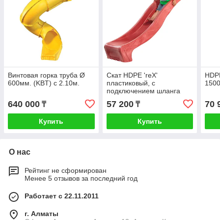
Винтовая горка труба Ø
Скат HDPE 'reX'
HDPE
600мм. (KBT) с 2.10м.
пластиковый, с
1500
подключением шланга
640 000
57 200
70 
₸
₸
Купить
Купить
О нас
Рейтинг не сформирован
Менее 5 отзывов за последний год
Работает с 22.11.2011
г. Алматы