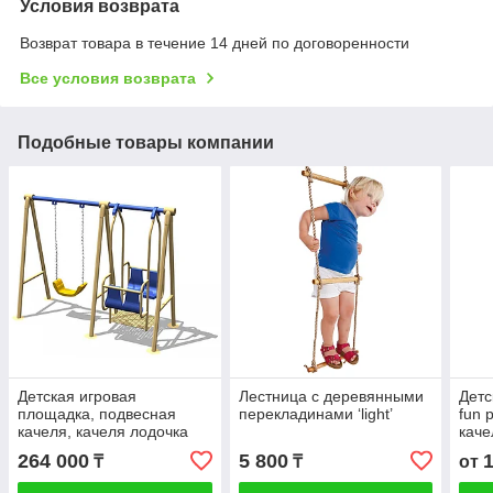
Условия возврата
Возврат товара в течение 14 дней по договоренности
Все условия возврата
Подобные товары компании
Детская игровая
Лестница с деревянными
Детс
площадка, подвесная
перекладинами ‘light’
fun 
качеля, качеля лодочка
каче
гимн
264 000
5 800
₸
₸
от
стал