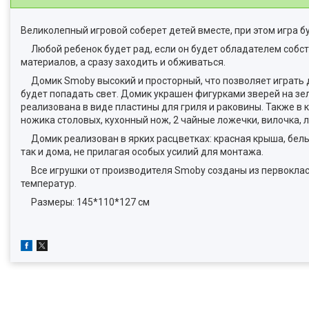
Великолепный игровой соберет детей вместе, при этом игра б
Любой ребенок будет рад, если он будет обладателем собств
материалов, а сразу заходить и обживаться.
Домик Smoby высокий и просторный, что позволяет играть де
будет попадать свет. Домик украшен фигурками зверей на зел
реализована в виде пластины для гриля и раковины. Также в к
ножика столовых, кухонный нож, 2 чайные ложечки, вилочка, 
Домик реализован в ярких расцветках: красная крыша, белые 
так и дома, не прилагая особых усилий для монтажа.
Все игрушки от производителя Smoby созданы из первоклас
температур.
Размеры: 145*110*127 см