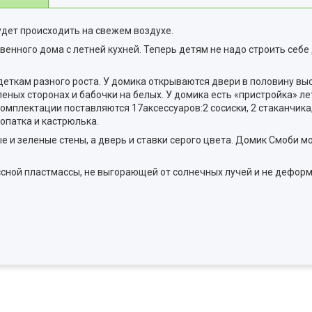
удет происходить на свежем воздухе.
енного дома с летней кухней. Теперь детям не надо строить себе
ткам разного роста. У домика открываются двери в половину выс
еных сторонах и бабочки на белых. У домика есть «пристройка» ле
омплектации поставляются 17аксессуаров:2 сосиски, 2 стаканчика, 
лопатка и кастрюлька.
и зеленые стены, а дверь и ставки серого цвета. Домик Смоби мо
сной пластмассы, не выгорающей от солнечных лучей и не дефор