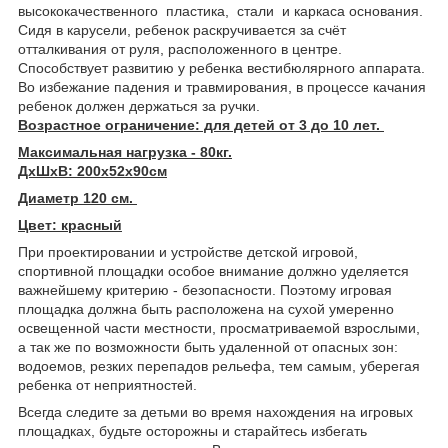
высококачественного пластика, стали и каркаса основания.
Сидя в карусели, ребенок раскручивается за счёт
отталкивания от руля, расположенного в центре.
Способствует развитию у ребенка вестибюлярного аппарата.
Во избежание падения и травмирования, в процессе качания
ребенок должен держаться за ручки.
Возрастное ограничение: для детей от 3 до 10 лет.
Максимальная нагрузка - 80кг.
ДхШхВ: 200х52х90см
Диаметр 120 см.
Цвет: красный
При проектировании и устройстве детской игровой,
спортивной площадки особое внимание должно уделяется
важнейшему критерию - безопасности. Поэтому игровая
площадка должна быть расположена на сухой умеренно
освещенной части местности, просматриваемой взрослыми,
а так же по возможности быть удаленной от опасных зон:
водоемов, резких перепадов рельефа, тем самым, уберегая
ребенка от неприятностей.
Всегда следите за детьми во время нахождения на игровых
площадках, будьте осторожны и старайтесь избегать