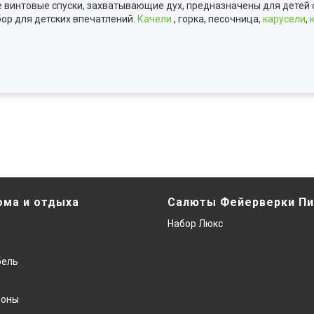
 винтовые спуски, захватывающие дух, предназначены для детей с
бор для детских впечатлений.
Качели
, горка, песочница,
карусели
,
ома и отдыха
Салюты Фейерверки Пи
Набор Люкс
бель
фоны