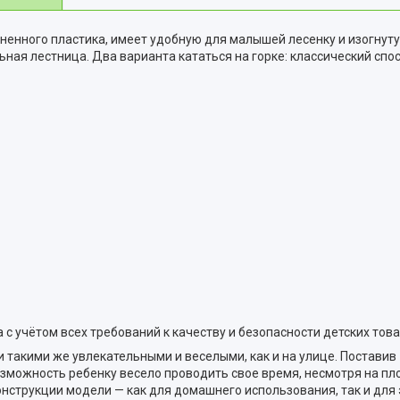
очненного пластика, имеет удобную для малышей лесенку и изогнут
ная лестница. Два варианта кататься на горке: классический спо
с учётом всех требований к качеству и безопасности детских това
 такими же увлекательными и веселыми, как и на улице. Поставив
озможность ребенку весело проводить свое время, несмотря на пло
нструкции модели — как для домашнего использования, так и для 