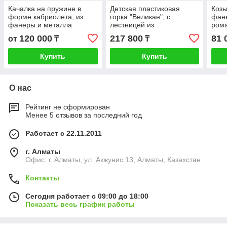
Качалка на пружине в
Детская пластиковая
Козы
форме кабриолета, из
горка "Великан", с
фане
фанеры и металла
лестницей из
ром
высокопрочного пластика
120 000
217 800
81 
от
₸
₸
Купить
Купить
О нас
Рейтинг не сформирован
Менее 5 отзывов за последний год
Работает с 22.11.2011
г. Алматы
Офис: г. Алматы, ул. Акжунис 13, Алматы, Казахстан
Контакты
Сегодня работает с 09:00 до 18:00
Показать весь график работы