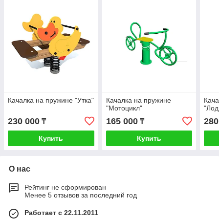
Качалка на пружине "Утка"
Качалка на пружине
Кача
"Мотоцикл"
"Лод
230 000
165 000
280
₸
₸
Купить
Купить
О нас
Рейтинг не сформирован
Менее 5 отзывов за последний год
Работает с 22.11.2011