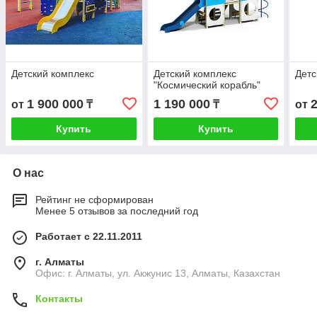
Детский комплекс
Детский комплекс
Детс
"Космический корабль"
1 900 000
1 190 000
от
₸
₸
от
Купить
Купить
О нас
Рейтинг не сформирован
Менее 5 отзывов за последний год
Работает с 22.11.2011
г. Алматы
Офис: г. Алматы, ул. Акжунис 13, Алматы, Казахстан
Контакты