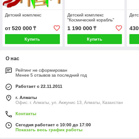
Детский комплекс
Детский комплекс
Детс
"Космический корабль"
520 000
1 190 000
430
от
₸
₸
Купить
Купить
О нас
Рейтинг не сформирован
Менее 5 отзывов за последний год
Работает с 22.11.2011
г. Алматы
Офис: г. Алматы, ул. Акжунис 13, Алматы, Казахстан
Контакты
Сегодня работает с 10:00 до 17:00
Показать весь график работы