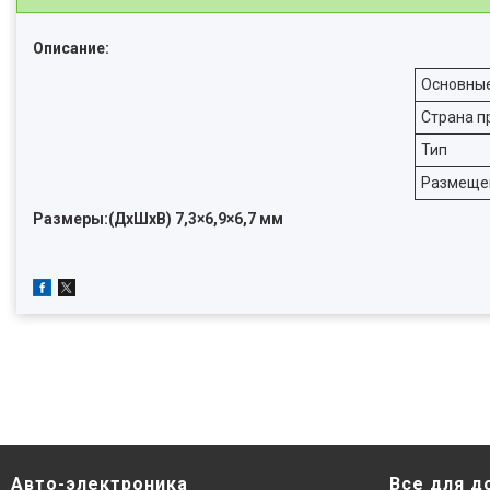
Описание:
Основны
Страна п
Тип
Размеще
Размеры:(ДхШхВ) 7,3×6,9×6,7 мм
Авто-электроника
Все для д