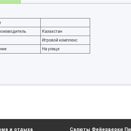
е
роизводитель
Казахстан
Игровой комплекс
ние
На улице
ома и отдыха
Салюты Фейерверки Пи