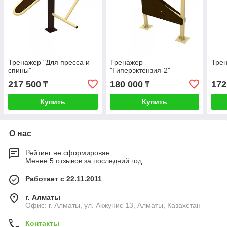
Тренажер "Для пресса и
Тренажер
Трен
спины"
"Гиперэктензия-2"
217 500
180 000
172
₸
₸
Купить
Купить
О нас
Рейтинг не сформирован
Менее 5 отзывов за последний год
Работает с 22.11.2011
г. Алматы
Офис: г. Алматы, ул. Акжунис 13, Алматы, Казахстан
Контакты