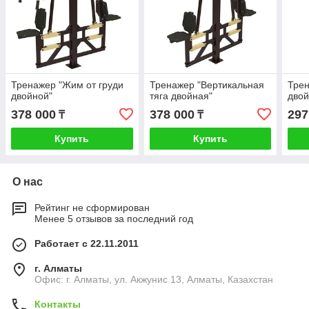
Тренажер "Жим от груди
Тренажер "Вертикальная
Тре
двойной"
тяга двойная"
двой
378 000
378 000
297
₸
₸
Купить
Купить
О нас
Рейтинг не сформирован
Менее 5 отзывов за последний год
Работает с 22.11.2011
г. Алматы
Офис: г. Алматы, ул. Акжунис 13, Алматы, Казахстан
Контакты