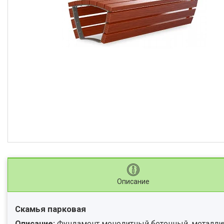
Описание
Скамья парковая
Описание:
Фундамент монолитный бетонный, металли