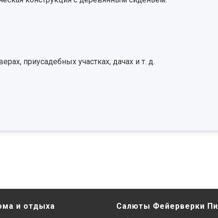
ерах, приусадебных участках, дачах и т. д.
ома и отдыха
Салюты Фейерверки Пи