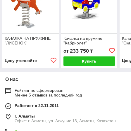
КАЧАЛКА НА ПРУЖИНЕ
Качалка на пружине
Кача
"ЛИСЕНОК"
"Кабриолет"
"Ска
233 750
от
₸
Цену уточняйте
Цен
Купить
О нас
Рейтинг не сформирован
Менее 5 отзывов за последний год
Работает с 22.11.2011
г. Алматы
Офис: г. Алматы, ул. Акжунис 13, Алматы, Казахстан