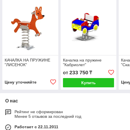
КАЧАЛКА НА ПРУЖИНЕ
Качалка на пружине
Кача
"ЛИСЕНОК"
"Кабриолет"
"Ска
233 750
от
₸
Цену уточняйте
Цен
Купить
О нас
Рейтинг не сформирован
Менее 5 отзывов за последний год
Работает с 22.11.2011