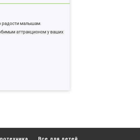
о радости малышам.
любимым аттракционом у ваших
ротехника
Все для детей