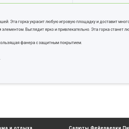
ей. Эта горка украсит любую игровую площадку и доставит мног
 элементом. Выглядит ярко и привлекательно. Эта горка станет 
кользящая фанера с защитным покрытием.
.
ома и отдыха
Салюты Фейерверки Пи