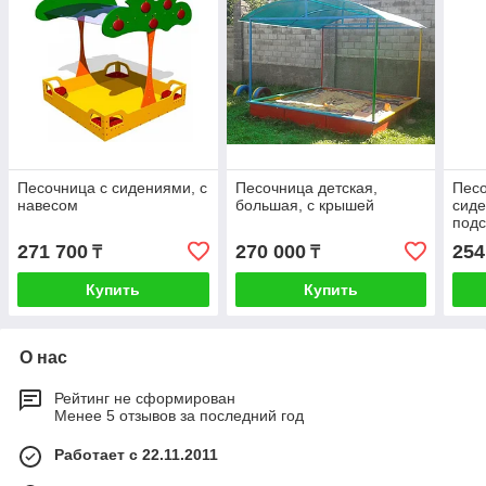
Песочница с сидениями, с
Песочница детская,
Песо
навесом
большая, с крышей
сиде
под
271 700
270 000
254
₸
₸
Купить
Купить
О нас
Рейтинг не сформирован
Менее 5 отзывов за последний год
Работает с 22.11.2011