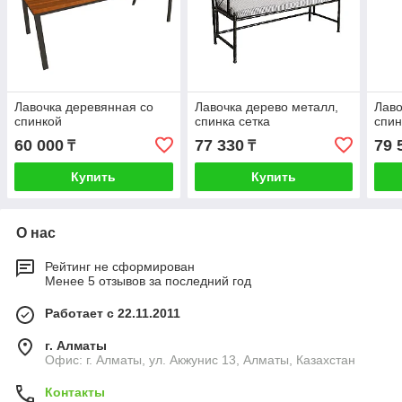
Лавочка деревянная со
Лавочка дерево металл,
Лаво
спинкой
спинка сетка
спин
60 000
77 330
79 
₸
₸
Купить
Купить
О нас
Рейтинг не сформирован
Менее 5 отзывов за последний год
Работает с 22.11.2011
г. Алматы
Офис: г. Алматы, ул. Акжунис 13, Алматы, Казахстан
Контакты