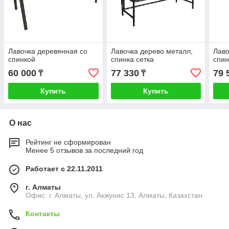
Лавочка деревянная со
Лавочка дерево металл,
Лаво
спинкой
спинка сетка
спин
60 000
77 330
79 
₸
₸
Купить
Купить
О нас
Рейтинг не сформирован
Менее 5 отзывов за последний год
Работает с 22.11.2011
г. Алматы
Офис: г. Алматы, ул. Акжунис 13, Алматы, Казахстан
Контакты