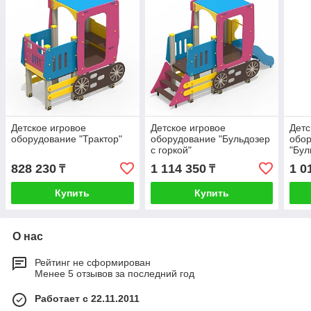
Детское игровое
Детское игровое
Детс
оборудование "Трактор"
оборудование "Бульдозер
обо
с горкой"
"Бул
828 230
1 114 350
1 0
₸
₸
Купить
Купить
О нас
Рейтинг не сформирован
Менее 5 отзывов за последний год
Работает с 22.11.2011